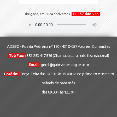
11.137 dádivas!
Obrigado, em 2024 obtivemos
ADSBG - Rua da Pedreira nº 120 - 4310-057 Azurém Guimarães
Tel/Fax:
+351 253 417 576
(Chamada para rede fixa nacional)
Email:
geral@guimaraesangue.com
Horário:
Terça-Feira das 14.30H às 19.00H e no primeiro e terceiro
sábado de cada mês
das 09.00H às 12.30H